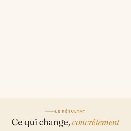
et vous ne savez plus qui croire.
03
Vous ne voulez pas le brusquer
Vous cherchez une méthode ferme sur les
résultats, douce avec lui.
04
Vous partez de zéro
Premier chien, premières habitudes : autant
les prendre bonnes dès le départ.
LE RÉSULTAT
concrètement
Ce qui change,