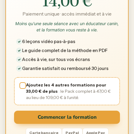
14,00
€
Paiement unique · accès immédiat et à vie
Moins qu'une seule séance avec un éducateur canin,
et la formation vous reste à vie.
6 leçons vidéo pas-à-pas
✓
Le guide complet de la méthode en PDF
✓
Accès à vie, sur tous vos écrans
✓
Garantie satisfait ou remboursé 30 jours
✓
Ajoutez les 4 autres formations pour
✓
33,00
€
de plus
: le Pack complet à
47,00
€
au lieu de
109,00
€
à l'unité.
Commencer la formation
Carte bancaire
PayPal
Apple Pay